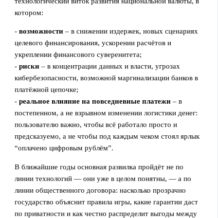
технологический виток развития национальной валюты, в
котором:
-
возможности
– в снижении издержек, новых сценариях
целевого финансирования, ускорении расчётов и
укреплении финансового суверенитета;
-
риски
– в концентрации данных и власти, угрозах
кибербезопасности, возможной маргинализации банков в
платёжной цепочке;
-
реальное влияние на повседневные платежи
– в
постепенном, а не взрывном изменении логистики денег:
пользователю важно, чтобы всё работало просто и
предсказуемо, а не чтобы под каждым чеком стоял ярлык
“оплачено цифровым рублём”.
В ближайшие годы основная развилка пройдёт не по
линии технологий — они уже в целом понятны, — а по
линии общественного договора: насколько прозрачно
государство объяснит правила игры, какие гарантии даст
по приватности и как честно распределит выгоды между