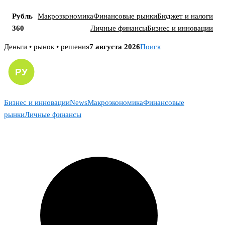
Рубль
Макроэкономика
Финансовые рынки
Бюджет и налоги
360
Личные финансы
Бизнес и инновации
Skip
Деньги • рынок • решения
7 августа 2026
Поиск
to
content
Бизнес и инновации
News
Макроэкономика
Финансовые
рынки
Личные финансы