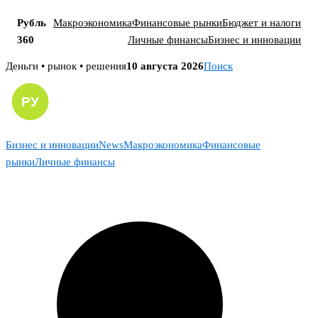
Рубль
Макроэкономика
Финансовые рынки
Бюджет и налоги
360
Личные финансы
Бизнес и инновации
Skip
Деньги • рынок • решения
10 августа 2026
Поиск
to
content
Бизнес и инновации
News
Макроэкономика
Финансовые
рынки
Личные финансы