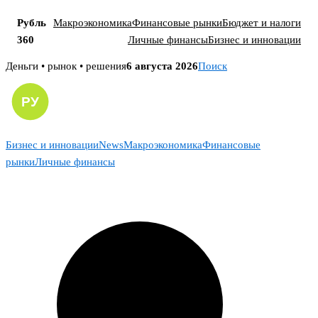
Рубль
Макроэкономика
Финансовые рынки
Бюджет и налоги
360
Личные финансы
Бизнес и инновации
Skip
Деньги • рынок • решения
6 августа 2026
Поиск
to
content
Бизнес и инновации
News
Макроэкономика
Финансовые
рынки
Личные финансы