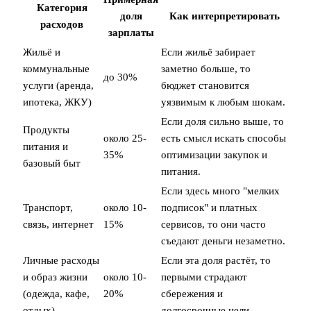
Категория
доля
Как интерпретировать
расходов
зарплаты
Жильё и
Если жильё забирает
коммунальные
заметно больше, то
до 30%
услуги (аренда,
бюджет становится
ипотека, ЖКУ)
уязвимым к любым шокам.
Если доля сильно выше, то
Продукты
около 25-
есть смысл искать способы
питания и
35%
оптимизации закупок и
базовый быт
питания.
Если здесь много "мелких
Транспорт,
около 10-
подписок" и платных
связь, интернет
15%
сервисов, то они часто
съедают деньги незаметно.
Личные расходы
Если эта доля растёт, то
и образ жизни
около 10-
первыми страдают
(одежда, кафе,
20%
сбережения и
отдых)
долгосрочные цели.