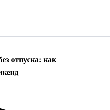
ез отпуска: как
икенд