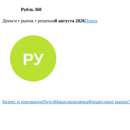
Рубль 360
Skip
Деньги • рынок • решения
8 августа 2026
Поиск
to
content
Бизнес и инновации
News
Макроэкономика
Финансовые рынки