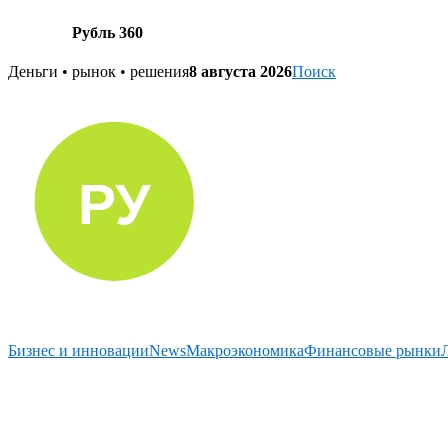
Рубль 360
Skip
Деньги • рынок • решения
8 августа 2026
Поиск
to
content
Бизнес и инновации
News
Макроэкономика
Финансовые рынки