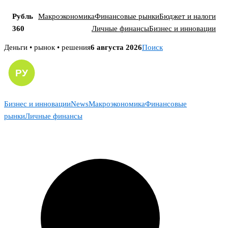
Рубль
Макроэкономика
Финансовые рынки
Бюджет и налоги
360
Личные финансы
Бизнес и инновации
Skip
Деньги • рынок • решения
6 августа 2026
Поиск
to
content
Бизнес и инновации
News
Макроэкономика
Финансовые
рынки
Личные финансы