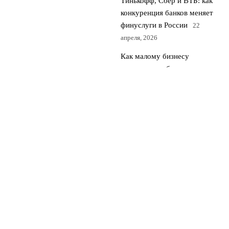
Тинькофф, Сбер и ВТБ: как
конкуренция банков меняет
финуслуги в России
22
апреля, 2026
Как малому бизнесу
пережить турбулентность и
вырасти в нестабильной
экономике
21 апреля, 2026
© 2026 Рубль 360
Финансы и экономика
News
Бизнес и инновации
Бюджет и налоги
Личные финансы